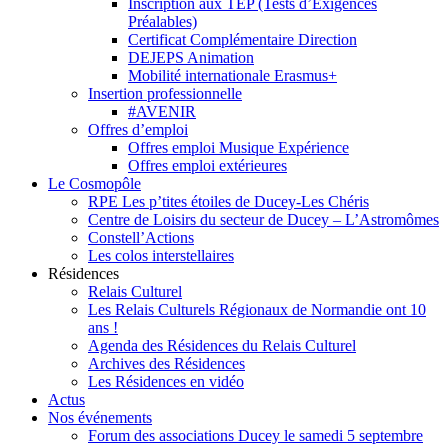
Inscription aux TEP (Tests d’Exigences
Préalables)
Certificat Complémentaire Direction
DEJEPS Animation
Mobilité internationale Erasmus+
Insertion professionnelle
#AVENIR
Offres d’emploi
Offres emploi Musique Expérience
Offres emploi extérieures
Le Cosmopôle
RPE Les p’tites étoiles de Ducey-Les Chéris
Centre de Loisirs du secteur de Ducey – L’Astromômes
Constell’Actions
Les colos interstellaires
Résidences
Relais Culturel
Les Relais Culturels Régionaux de Normandie ont 10
ans !
Agenda des Résidences du Relais Culturel
Archives des Résidences
Les Résidences en vidéo
Actus
Nos événements
Forum des associations Ducey le samedi 5 septembre