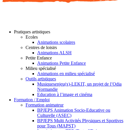
Pratiques artistiques
Ecoles
Animations scolaires
Centres de loisirs
Animations ALSH
Petite Enfance
Animations Petite Enfance
Milieu spécialisé
Animations en milieu spécialisé
Outils artistiques
Musiquesenjeu(x)-LEKIT, un projet de l’Odia
Normandie
Education à l’image et cinéma
Formation / Emploi
Formation animateur
BPJEPS Animation Socio-Educative ou
Culturelle (ASEC)
BPJEPS Multi Activités Physiques et Sportives
pour Tous (MAPST)