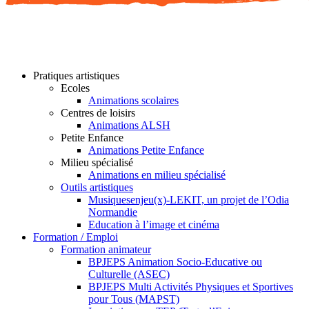
Pratiques artistiques
Ecoles
Animations scolaires
Centres de loisirs
Animations ALSH
Petite Enfance
Animations Petite Enfance
Milieu spécialisé
Animations en milieu spécialisé
Outils artistiques
Musiquesenjeu(x)-LEKIT, un projet de l’Odia
Normandie
Education à l’image et cinéma
Formation / Emploi
Formation animateur
BPJEPS Animation Socio-Educative ou
Culturelle (ASEC)
BPJEPS Multi Activités Physiques et Sportives
pour Tous (MAPST)