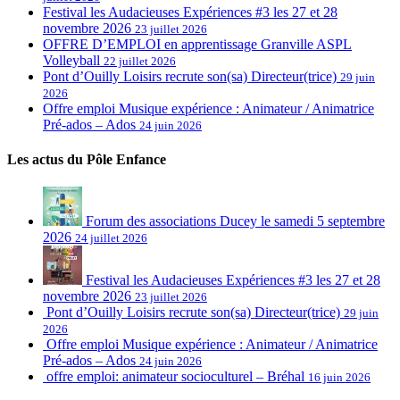
Festival les Audacieuses Expériences #3 les 27 et 28
novembre 2026
23 juillet 2026
OFFRE D’EMPLOI en apprentissage Granville ASPL
Volleyball
22 juillet 2026
Pont d’Ouilly Loisirs recrute son(sa) Directeur(trice)
29 juin
2026
Offre emploi Musique expérience : Animateur / Animatrice
Pré-ados – Ados
24 juin 2026
Les actus du Pôle Enfance
Forum des associations Ducey le samedi 5 septembre
2026
24 juillet 2026
Festival les Audacieuses Expériences #3 les 27 et 28
novembre 2026
23 juillet 2026
Pont d’Ouilly Loisirs recrute son(sa) Directeur(trice)
29 juin
2026
Offre emploi Musique expérience : Animateur / Animatrice
Pré-ados – Ados
24 juin 2026
offre emploi: animateur socioculturel – Bréhal
16 juin 2026