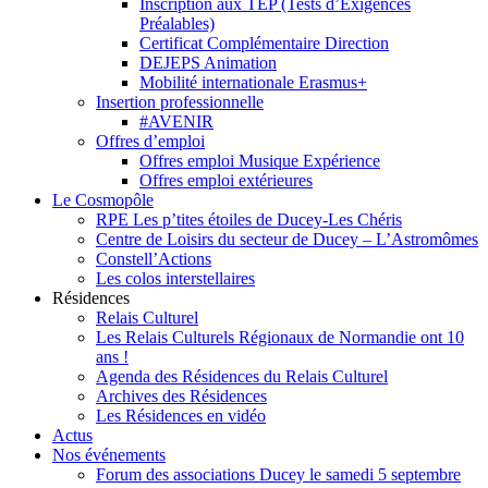
Inscription aux TEP (Tests d’Exigences
Préalables)
Certificat Complémentaire Direction
DEJEPS Animation
Mobilité internationale Erasmus+
Insertion professionnelle
#AVENIR
Offres d’emploi
Offres emploi Musique Expérience
Offres emploi extérieures
Le Cosmopôle
RPE Les p’tites étoiles de Ducey-Les Chéris
Centre de Loisirs du secteur de Ducey – L’Astromômes
Constell’Actions
Les colos interstellaires
Résidences
Relais Culturel
Les Relais Culturels Régionaux de Normandie ont 10
ans !
Agenda des Résidences du Relais Culturel
Archives des Résidences
Les Résidences en vidéo
Actus
Nos événements
Forum des associations Ducey le samedi 5 septembre