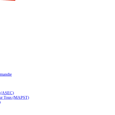
rmandie
e (ASEC)
pour Tous (MAPST)
)