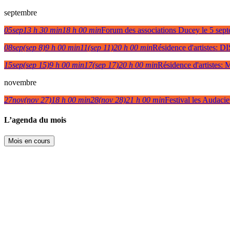
septembre
05
sep
13 h 30 min
18 h 00 min
Forum des associations Ducey le 5 sep
08
sep
(sep 8)
9 h 00 min
11
(sep 11)
20 h 00 min
Résidence d'artiste
15
sep
(sep 15)
9 h 00 min
17
(sep 17)
20 h 00 min
Résidence d'artis
novembre
27
nov
(nov 27)
18 h 00 min
28
(nov 28)
21 h 00 min
Festival les Audaci
L’agenda du mois
Mois en cours