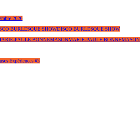
tembre 2026
s: DISCO BURLESQUE SHOW
DISCO BURLESQUE SHOW
tes: MARIE-PAULE BONNEMASON
MARIE-PAULE BONNEMASON
euses Expériences #3