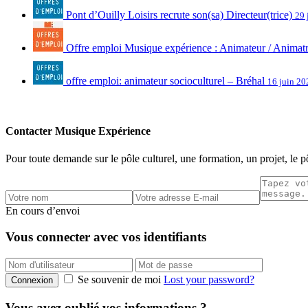
Pont d’Ouilly Loisirs recrute son(sa) Directeur(trice)
29 
Offre emploi Musique expérience : Animateur / Animat
offre emploi: animateur socioculturel – Bréhal
16 juin 20
Contacter Musique Expérience
Pour toute demande sur le pôle culturel, une formation, un projet, le 
En cours d’envoi
Vous connecter avec vos identifiants
Se souvenir de moi
Lost your password?
Connexion
Vous avez oublié vos informations ?