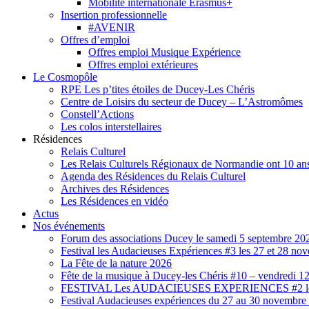
Mobilité internationale Erasmus+
Insertion professionnelle
#AVENIR
Offres d’emploi
Offres emploi Musique Expérience
Offres emploi extérieures
Le Cosmopôle
RPE Les p’tites étoiles de Ducey-Les Chéris
Centre de Loisirs du secteur de Ducey – L’Astromômes
Constell’Actions
Les colos interstellaires
Résidences
Relais Culturel
Les Relais Culturels Régionaux de Normandie ont 10 ans
Agenda des Résidences du Relais Culturel
Archives des Résidences
Les Résidences en vidéo
Actus
Nos événements
Forum des associations Ducey le samedi 5 septembre 20
Festival les Audacieuses Expériences #3 les 27 et 28 n
La Fête de la nature 2026
Fête de la musique à Ducey-les Chéris #10 – vendredi 12
FESTIVAL Les AUDACIEUSES EXPERIENCES #2 les 2
Festival Audacieuses expériences du 27 au 30 novembr