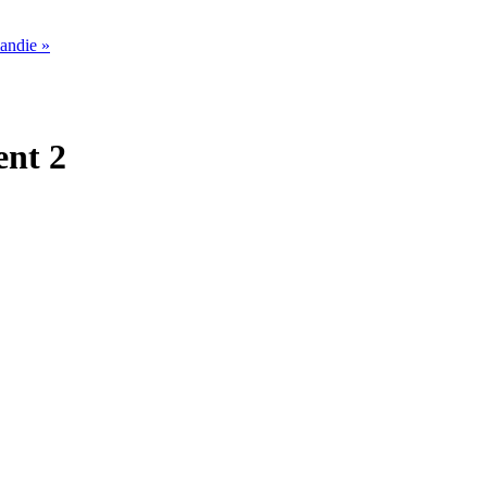
mandie »
ent 2