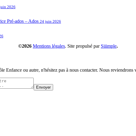
juin 2026
rice Pré-ados – Ados
24 juin 2026
26
©2026
Mentions légales
. Site propulsé par
Siiimple
.
pôle Enfance ou autre, n'hésitez pas à nous contacter. Nous reviendrons v
Envoyer