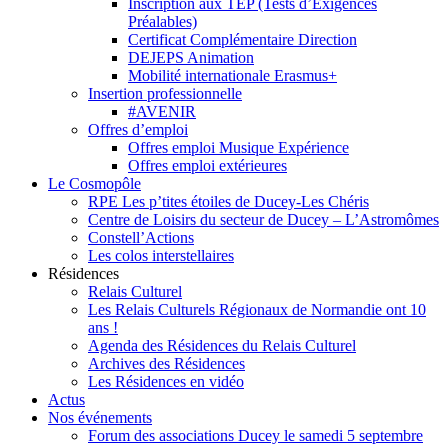
Inscription aux TEP (Tests d’Exigences
Préalables)
Certificat Complémentaire Direction
DEJEPS Animation
Mobilité internationale Erasmus+
Insertion professionnelle
#AVENIR
Offres d’emploi
Offres emploi Musique Expérience
Offres emploi extérieures
Le Cosmopôle
RPE Les p’tites étoiles de Ducey-Les Chéris
Centre de Loisirs du secteur de Ducey – L’Astromômes
Constell’Actions
Les colos interstellaires
Résidences
Relais Culturel
Les Relais Culturels Régionaux de Normandie ont 10
ans !
Agenda des Résidences du Relais Culturel
Archives des Résidences
Les Résidences en vidéo
Actus
Nos événements
Forum des associations Ducey le samedi 5 septembre