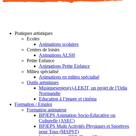
Pratiques artistiques
Ecoles
Animations scolaires
Centres de loisirs
Animations ALSH
Petite Enfance
Animations Petite Enfance
Milieu spécialisé
Animations en milieu spécialisé
Outils artistiques
Musiquesenjeu(x)-LEKIT, un projet de l’Odia
Normandie
Education à l’image et cinéma
Formation / Emploi
Formation animateur
BPJEPS Animation Socio-Educative ou
Culturelle (ASEC)
BPJEPS Multi Activités Physiques et Sportives
pour Tous (MAPST)