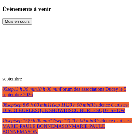
Événements à venir
Mois en cours
septembre
05
sep
13 h 30 min
18 h 00 min
Forum des associations Ducey le 5
septembre 2026
08
sep
(sep 8)
9 h 00 min
11
(sep 11)
20 h 00 min
Résidence d'artistes:
DISCO BURLESQUE SHOW
DISCO BURLESQUE SHOW
15
sep
(sep 15)
9 h 00 min
17
(sep 17)
20 h 00 min
Résidence d'artistes:
MARIE-PAULE BONNEMASON
MARIE-PAULE
BONNEMASON