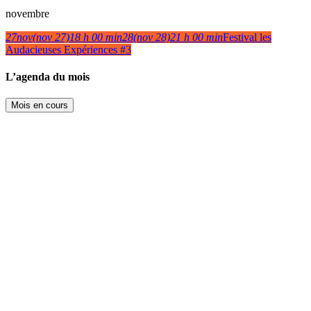
novembre
27
nov
(nov 27)
18 h 00 min
28
(nov 28)
21 h 00 min
Festival les
Audacieuses Expériences #3
L’agenda du mois
Mois en cours