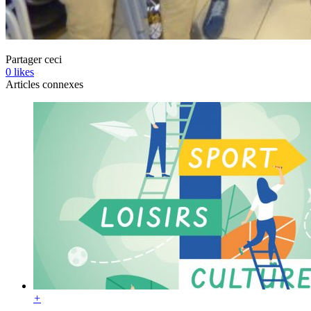
Partager ceci
0
likes
Articles connexes
+