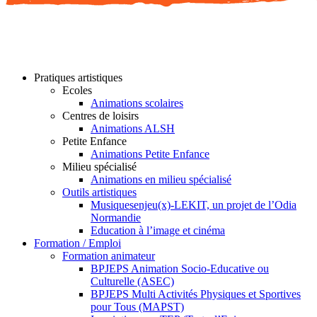
Pratiques artistiques
Ecoles
Animations scolaires
Centres de loisirs
Animations ALSH
Petite Enfance
Animations Petite Enfance
Milieu spécialisé
Animations en milieu spécialisé
Outils artistiques
Musiquesenjeu(x)-LEKIT, un projet de l’Odia
Normandie
Education à l’image et cinéma
Formation / Emploi
Formation animateur
BPJEPS Animation Socio-Educative ou
Culturelle (ASEC)
BPJEPS Multi Activités Physiques et Sportives
pour Tous (MAPST)