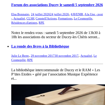
Forum des associations Ducey le samedi 5 septembre 2026
,
,
Elsa Bonnaire
24 juillet 2026
24 juillet 2026
#AVENIR
,
A la Une - post
-
,
Actualité
,
CLSH
,
Constell'Actions
,
Formations
,
Le Cosmopôle
,
Résidences d'artistes
,
RPE
Notez le rendez-vous : samedi 5 septembre 2026 de 13h30 à
18h les associations du secteur de Ducey-les Chéris seront...
La ronde des livres à la Bibliothèque
,
,
Julie Le Berre
29 novembre 2017
30 novembre 2017
Actualité
,
Le
Cosmopôle
,
RPE
La bibliothèque intercommunale de Ducey et le RAM « Les
P’tites Etoiles » géré par l’association Musique Expérience
et...