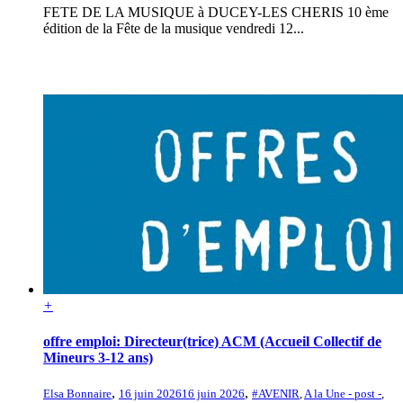
FETE DE LA MUSIQUE à DUCEY-LES CHERIS 10 ème
édition de la Fête de la musique vendredi 12...
+
offre emploi: Directeur(trice) ACM (Accueil Collectif de
Mineurs 3-12 ans)
,
,
Elsa Bonnaire
16 juin 2026
16 juin 2026
#AVENIR
,
A la Une - post -
,