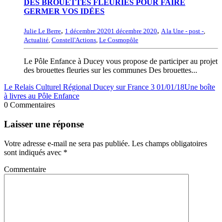
DES BROUETTES FLEURIES POUR FAIRE
GERMER VOS IDÉES
,
,
Julie Le Berre
1 décembre 2020
1 décembre 2020
A la Une - post -
,
Actualité
,
Constell'Actions
,
Le Cosmopôle
Le Pôle Enfance à Ducey vous propose de participer au projet
des brouettes fleuries sur les communes Des brouettes...
Le Relais Culturel Régional Ducey sur France 3 01/01/18
Une boîte
à livres au Pôle Enfance
0 Commentaires
Laisser une réponse
Votre adresse e-mail ne sera pas publiée.
Les champs obligatoires
sont indiqués avec
*
Commentaire