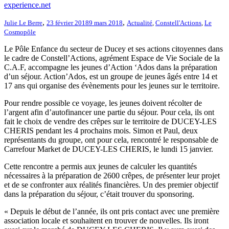
experience.net
,
,
Julie Le Berre
23 février 2018
9 mars 2018
Actualité
,
Constell'Actions
,
Le
Cosmopôle
Le Pôle Enfance du secteur de Ducey et ses actions citoyennes dans
le cadre de Constell’Actions, agrément Espace de Vie Sociale de la
C.A.F, accompagne les jeunes d’Action ‘Ados dans la préparation
d’un séjour. Action’Ados, est un groupe de jeunes âgés entre 14 et
17 ans qui organise des évènements pour les jeunes sur le territoire.
Pour rendre possible ce voyage, les jeunes doivent récolter de
l’argent afin d’autofinancer une partie du séjour. Pour cela, ils ont
fait le choix de vendre des crêpes sur le territoire de DUCEY-LES
CHERIS pendant les 4 prochains mois. Simon et Paul, deux
représentants du groupe, ont pour cela, rencontré le responsable de
Carrefour Market de DUCEY-LES CHERIS, le lundi 15 janvier.
Cette rencontre a permis aux jeunes de calculer les quantités
nécessaires à la préparation de 2600 crêpes, de présenter leur projet
et de se confronter aux réalités financières. Un des premier objectif
dans la préparation du séjour, c’était trouver du sponsoring.
« Depuis le début de l’année, ils ont pris contact avec une première
association locale et souhaitent en trouver de nouvelles. Ils iront