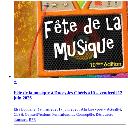
+
Fête de la musique à Ducey-les Chéris #10 – vendredi 12
juin 2026
,
,
Elsa Bonnaire
19 mars 2026
17 juin 2026
A la Une - post -
,
Actualité
,
CLSH
,
Constell'Actions
,
Formations
,
Le Cosmopôle
,
Résidences
d'artistes
,
RPE