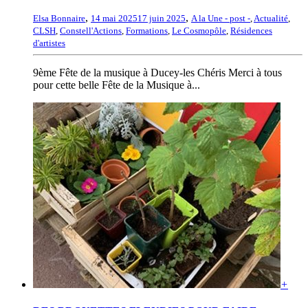
,
,
Elsa Bonnaire
14 mai 2025
17 juin 2025
A la Une - post -
,
Actualité
,
CLSH
,
Constell'Actions
,
Formations
,
Le Cosmopôle
,
Résidences
d'artistes
9ème Fête de la musique à Ducey-les Chéris Merci à tous
pour cette belle Fête de la Musique à...
+