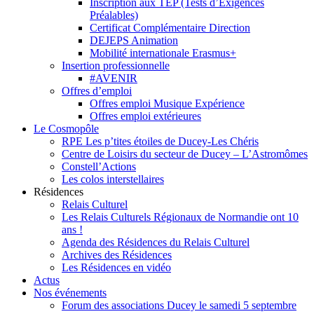
Inscription aux TEP (Tests d’Exigences
Préalables)
Certificat Complémentaire Direction
DEJEPS Animation
Mobilité internationale Erasmus+
Insertion professionnelle
#AVENIR
Offres d’emploi
Offres emploi Musique Expérience
Offres emploi extérieures
Le Cosmopôle
RPE Les p’tites étoiles de Ducey-Les Chéris
Centre de Loisirs du secteur de Ducey – L’Astromômes
Constell’Actions
Les colos interstellaires
Résidences
Relais Culturel
Les Relais Culturels Régionaux de Normandie ont 10
ans !
Agenda des Résidences du Relais Culturel
Archives des Résidences
Les Résidences en vidéo
Actus
Nos événements
Forum des associations Ducey le samedi 5 septembre