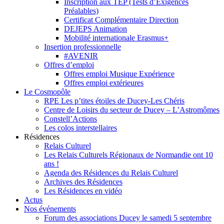
Inscription aux TEP (Tests d’Exigences
Préalables)
Certificat Complémentaire Direction
DEJEPS Animation
Mobilité internationale Erasmus+
Insertion professionnelle
#AVENIR
Offres d’emploi
Offres emploi Musique Expérience
Offres emploi extérieures
Le Cosmopôle
RPE Les p’tites étoiles de Ducey-Les Chéris
Centre de Loisirs du secteur de Ducey – L’Astromômes
Constell’Actions
Les colos interstellaires
Résidences
Relais Culturel
Les Relais Culturels Régionaux de Normandie ont 10
ans !
Agenda des Résidences du Relais Culturel
Archives des Résidences
Les Résidences en vidéo
Actus
Nos événements
Forum des associations Ducey le samedi 5 septembre