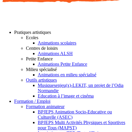
Pratiques artistiques
Ecoles
Animations scolaires
Centres de loisirs
Animations ALSH
Petite Enfance
Animations Petite Enfance
Milieu spécialisé
Animations en milieu spécialisé
Outils artistiques
Musiquesenjeu(x)-LEKIT, un projet de l’Odia
Normandie
Education à l’image et cinéma
Formation / Emploi
Formation animateur
BPJEPS Animation Socio-Educative ou
Culturelle (ASEC)
BPJEPS Multi Activités Physiques et Sportives
pour Tous (MAPST)