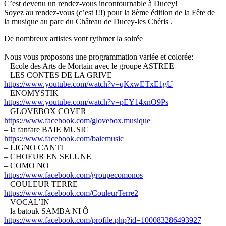
C’est devenu un rendez-vous incontournable à Ducey!
Soyez au rendez-vous (c’est !!!) pour la 8ème édition de la Fête de
la musique au parc du Château de Ducey-les Chéris .
De nombreux artistes vont rythmer la soirée
Nous vous proposons une programmation variée et colorée:
– Ecole des Arts de Mortain avec le groupe ASTREE
– LES CONTES DE LA GRIVE
https://www.youtube.com/watch?v=qKxwETxE1gU
– ENOMYSTIK
https://www.youtube.com/watch?v=pEY14xnO9Ps
– GLOVEBOX COVER
https://www.facebook.com/glovebox.musique
– la fanfare BAIE MUSIC
https://www.facebook.com/baiemusic
– LIGNO CANTI
– CHOEUR EN SELUNE
– COMO NO
https://www.facebook.com/groupecomonos
– COULEUR TERRE
https://www.facebook.com/CouleurTerre2
– VOCAL’IN
– la batouk SAMBA NI Ô
https://www.facebook.com/profile.php?id=100083286493927