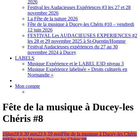
2026
Festival les Audacieuses Expériences #3 les 27 et 28
novembre 2026
La Fête de la nature 2026
Fête de la musique à Ducey-les Chéris #10 – vendredi
12 juin 2026
FESTIVAL Les AUDACIEUSES EXPERIENCES #2
les 28 et 29 novembre 2025 à St-Quentin/Homme
Festival Audacieuses expériences du 27 au 30
novembre 2024 à Ducey
LABELS
Musique Expérience et le LABEL E3D niveau 3
Musique Expérience labelisée « Droits culturels en
Normandie »
Mon compte
Fête de la musique à Ducey-les
Chéris #8
16
jun
18 h 30 min
23 h 59 min
Fête de la musique à Ducey-les Chéris
#8
Fête de la Musique Ducey-les Chéris #8