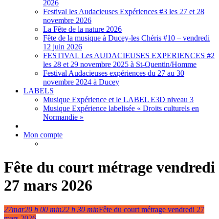
2026
Festival les Audacieuses Expériences #3 les 27 et 28
novembre 2026
La Fête de la nature 2026
Fête de la musique à Ducey-les Chéris #10 – vendredi
12 juin 2026
FESTIVAL Les AUDACIEUSES EXPERIENCES #2
les 28 et 29 novembre 2025 à St-Quentin/Homme
Festival Audacieuses expériences du 27 au 30
novembre 2024 à Ducey
LABELS
Musique Expérience et le LABEL E3D niveau 3
Musique Expérience labelisée « Droits culturels en
Normandie »
Mon compte
Fête du court métrage vendredi
27 mars 2026
27
mar
20 h 00 min
22 h 30 min
Fête du court métrage vendredi 27
mars 2026