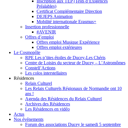
Inscription aux TEP (Tests d’Exigences
Préalables)
Certificat Complémentaire Direction
DEJEPS Animation
Mobilité internationale Erasmus+
Insertion professionnelle
#AVENIR
Offres d’emploi
Offres emploi Musique Expérience
Offres emploi extérieures
Le Cosmopôle
RPE Les p’tites étoiles de Ducey-Les Chéris
Centre de Loisirs du secteur de Ducey – L’Astromômes
Constell’Actions
Les colos interstellaires
Résidences
Relais Culturel
Les Relais Culturels Régionaux de Normandie ont 10
ans !
Agenda des Résidences du Relais Culturel
Archives des Résidences
Les Résidences en vidéo
Actus
Nos événements
Forum des associations Ducey le samedi 5 septembre