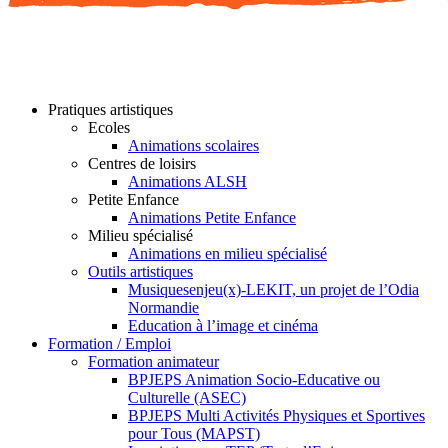
Pratiques artistiques
Ecoles
Animations scolaires
Centres de loisirs
Animations ALSH
Petite Enfance
Animations Petite Enfance
Milieu spécialisé
Animations en milieu spécialisé
Outils artistiques
Musiquesenjeu(x)-LEKIT, un projet de l’Odia
Normandie
Education à l’image et cinéma
Formation / Emploi
Formation animateur
BPJEPS Animation Socio-Educative ou
Culturelle (ASEC)
BPJEPS Multi Activités Physiques et Sportives
pour Tous (MAPST)