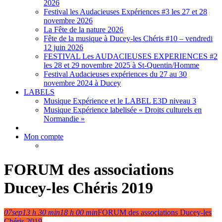
2026
Festival les Audacieuses Expériences #3 les 27 et 28
novembre 2026
La Fête de la nature 2026
Fête de la musique à Ducey-les Chéris #10 – vendredi
12 juin 2026
FESTIVAL Les AUDACIEUSES EXPERIENCES #2
les 28 et 29 novembre 2025 à St-Quentin/Homme
Festival Audacieuses expériences du 27 au 30
novembre 2024 à Ducey
LABELS
Musique Expérience et le LABEL E3D niveau 3
Musique Expérience labelisée « Droits culturels en
Normandie »
Mon compte
FORUM des associations
Ducey-les Chéris 2019
07
sep
13 h 30 min
18 h 00 min
FORUM des associations Ducey-les
Chéris 2019