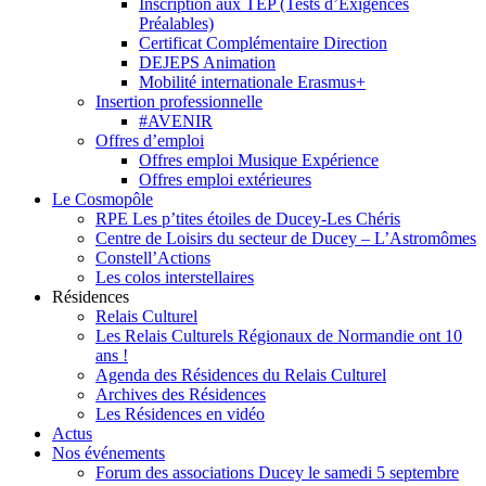
Inscription aux TEP (Tests d’Exigences
Préalables)
Certificat Complémentaire Direction
DEJEPS Animation
Mobilité internationale Erasmus+
Insertion professionnelle
#AVENIR
Offres d’emploi
Offres emploi Musique Expérience
Offres emploi extérieures
Le Cosmopôle
RPE Les p’tites étoiles de Ducey-Les Chéris
Centre de Loisirs du secteur de Ducey – L’Astromômes
Constell’Actions
Les colos interstellaires
Résidences
Relais Culturel
Les Relais Culturels Régionaux de Normandie ont 10
ans !
Agenda des Résidences du Relais Culturel
Archives des Résidences
Les Résidences en vidéo
Actus
Nos événements
Forum des associations Ducey le samedi 5 septembre