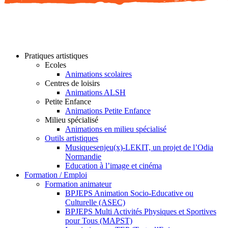
Pratiques artistiques
Ecoles
Animations scolaires
Centres de loisirs
Animations ALSH
Petite Enfance
Animations Petite Enfance
Milieu spécialisé
Animations en milieu spécialisé
Outils artistiques
Musiquesenjeu(x)-LEKIT, un projet de l’Odia
Normandie
Education à l’image et cinéma
Formation / Emploi
Formation animateur
BPJEPS Animation Socio-Educative ou
Culturelle (ASEC)
BPJEPS Multi Activités Physiques et Sportives
pour Tous (MAPST)