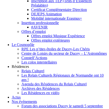
Inscription aux TEP (Tests d’Exigences
Préalables)
Certificat Complémentaire Direction
DEJEPS Animation
Mobilité internationale Erasmus+
Insertion professionnelle
#AVENIR
Offres d’emploi
Offres emploi Musique Expérience
Offres emploi extérieures
Le Cosmopôle
RPE Les p’tites étoiles de Ducey-Les Chéris
Centre de Loisirs du secteur de Ducey – L’Astromômes
Constell’Actions
Les colos interstellaires
Résidences
Relais Culturel
Les Relais Culturels Régionaux de Normandie ont 10
ans !
Agenda des Résidences du Relais Culturel
Archives des Résidences
Les Résidences en vidéo
Actus
Nos événements
Forum des associations Ducey le samedi 5 septembre