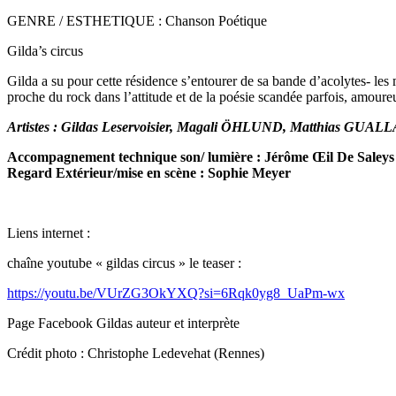
GENRE / ESTHETIQUE : Chanson Poétique
Gilda’s circus
Gilda a su pour cette résidence s’entourer de sa bande d’acolytes- les
proche du rock dans l’attitude et de la poésie scandée parfois, amoureu
Artistes : Gildas Leservoisier, Magali ÖHLUND, Matthias GU
Accompagnement technique son/ lumière : Jérôme Œil De Saleys
Regard Extérieur/mise en scène : Sophie Meyer
​Liens internet :
chaîne youtube « gildas circus » le teaser :
https://youtu.be/VUrZG3OkYXQ?si=6Rqk0yg8_UaPm-wx
Page Facebook Gildas auteur et interprète
Crédit photo : Christophe Ledevehat (Rennes)