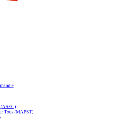
rmandie
e (ASEC)
pour Tous (MAPST)
)