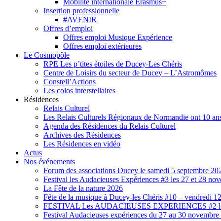
Mobilité internationale Erasmus+
Insertion professionnelle
#AVENIR
Offres d’emploi
Offres emploi Musique Expérience
Offres emploi extérieures
Le Cosmopôle
RPE Les p’tites étoiles de Ducey-Les Chéris
Centre de Loisirs du secteur de Ducey – L’Astromômes
Constell’Actions
Les colos interstellaires
Résidences
Relais Culturel
Les Relais Culturels Régionaux de Normandie ont 10 ans
Agenda des Résidences du Relais Culturel
Archives des Résidences
Les Résidences en vidéo
Actus
Nos événements
Forum des associations Ducey le samedi 5 septembre 20
Festival les Audacieuses Expériences #3 les 27 et 28 n
La Fête de la nature 2026
Fête de la musique à Ducey-les Chéris #10 – vendredi 12
FESTIVAL Les AUDACIEUSES EXPERIENCES #2 les 2
Festival Audacieuses expériences du 27 au 30 novembr