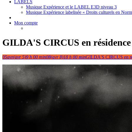
LABELS
Musique Expérience et le LABEL E3D niveau 3
Musique Expérience labelisée « Droits culturels en Nor
Mon compte
GILDA'S CIRCUS en résidence
05
avr
(avr 5)
9 h 00 min
08
(avr 8)
18 h 00 min
GILDA'S CIRCUS en ré