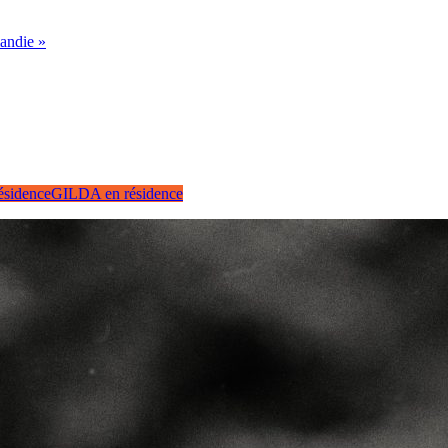
mandie »
sidence
GILDA en résidence