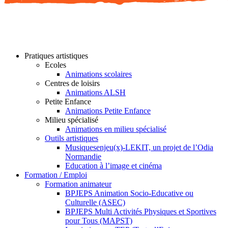
Pratiques artistiques
Ecoles
Animations scolaires
Centres de loisirs
Animations ALSH
Petite Enfance
Animations Petite Enfance
Milieu spécialisé
Animations en milieu spécialisé
Outils artistiques
Musiquesenjeu(x)-LEKIT, un projet de l’Odia
Normandie
Education à l’image et cinéma
Formation / Emploi
Formation animateur
BPJEPS Animation Socio-Educative ou
Culturelle (ASEC)
BPJEPS Multi Activités Physiques et Sportives
pour Tous (MAPST)