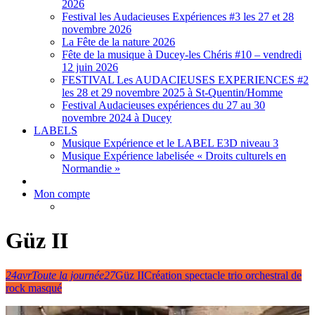
2026
Festival les Audacieuses Expériences #3 les 27 et 28
novembre 2026
La Fête de la nature 2026
Fête de la musique à Ducey-les Chéris #10 – vendredi
12 juin 2026
FESTIVAL Les AUDACIEUSES EXPERIENCES #2
les 28 et 29 novembre 2025 à St-Quentin/Homme
Festival Audacieuses expériences du 27 au 30
novembre 2024 à Ducey
LABELS
Musique Expérience et le LABEL E3D niveau 3
Musique Expérience labelisée « Droits culturels en
Normandie »
Mon compte
Güz II
24
avr
Toute la journée
27
Güz II
Création spectacle trio orchestral de
rock masqué