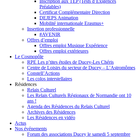
Inscription aux TEP (Tests d’Exigences
Préalables)
Certificat Complémentaire Direction
DEJEPS Animation
Mobilité internationale Erasmus+
Insertion professionnelle
#AVENIR
Offres d’emploi
Offres emploi Musique Expérience
Offres emploi extérieures
Le Cosmopôle
RPE Les p’tites étoiles de Ducey-Les Chéris
Centre de Loisirs du secteur de Ducey – L’Astromômes
Constell’Actions
Les colos interstellaires
Résidences
Relais Culturel
Les Relais Culturels Régionaux de Normandie ont 10
ans !
Agenda des Résidences du Relais Culturel
Archives des Résidences
Les Résidences en vidéo
Actus
Nos événements
Forum des associations Ducey le samedi 5 septembre