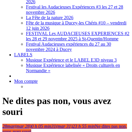
2026
Festival les Audacieuses Expériences #3 les 27 et 28
novembre 2026
La Fête de la nature 2026
Fête de la musique à Ducey-les Chéris #10 – vendredi
12 juin 2026
FESTIVAL Les AUDACIEUSES EXPERIENCES #2
les 28 et 29 novembre 2025 à St-Quentin/Homme
Festival Audacieuses expériences du 27 au 30
novembre 2024 à Ducey
LABELS
Musique Expérience et le LABEL E3D niveau 3
Musique Expérience labelisée « Droits culturels en
Normandie »
Mon compte
Ne dites pas non, vous avez
souri
28
mar
(mar 28)
0 h 05 min
31
(mar 31)
23 h 55 min
Ne dites pas non,
vous avez souri