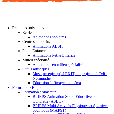
Pratiques artistiques
Ecoles
Animations scolaires
Centres de loisirs
Animations ALSH
Petite Enfance
Animations Petite Enfance
Milieu spécialisé
Animations en milieu spécialisé
Outils artistiques
Musiquesenjeu(x)-LEKIT, un projet de l’Odia
Normandie
Education à l’image et cinéma
Formation / Emploi
Formation animateur
BPJEPS Animation Socio-Educative ou
Culturelle (ASEC)
BPJEPS Multi Activités Physiques et Sportives
pour Tous (MAPST)