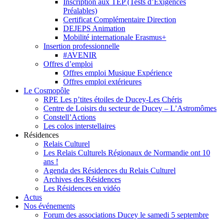
Inscription aux TEP (Tests d’Exigences
Préalables)
Certificat Complémentaire Direction
DEJEPS Animation
Mobilité internationale Erasmus+
Insertion professionnelle
#AVENIR
Offres d’emploi
Offres emploi Musique Expérience
Offres emploi extérieures
Le Cosmopôle
RPE Les p’tites étoiles de Ducey-Les Chéris
Centre de Loisirs du secteur de Ducey – L’Astromômes
Constell’Actions
Les colos interstellaires
Résidences
Relais Culturel
Les Relais Culturels Régionaux de Normandie ont 10
ans !
Agenda des Résidences du Relais Culturel
Archives des Résidences
Les Résidences en vidéo
Actus
Nos événements
Forum des associations Ducey le samedi 5 septembre