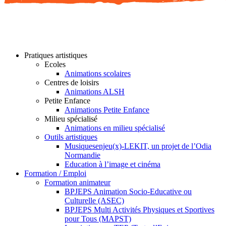
Pratiques artistiques
Ecoles
Animations scolaires
Centres de loisirs
Animations ALSH
Petite Enfance
Animations Petite Enfance
Milieu spécialisé
Animations en milieu spécialisé
Outils artistiques
Musiquesenjeu(x)-LEKIT, un projet de l’Odia
Normandie
Education à l’image et cinéma
Formation / Emploi
Formation animateur
BPJEPS Animation Socio-Educative ou
Culturelle (ASEC)
BPJEPS Multi Activités Physiques et Sportives
pour Tous (MAPST)