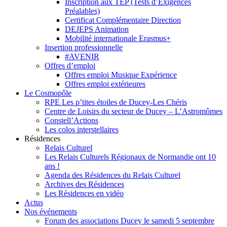
Inscription aux TEP (Tests d’Exigences
Préalables)
Certificat Complémentaire Direction
DEJEPS Animation
Mobilité internationale Erasmus+
Insertion professionnelle
#AVENIR
Offres d’emploi
Offres emploi Musique Expérience
Offres emploi extérieures
Le Cosmopôle
RPE Les p’tites étoiles de Ducey-Les Chéris
Centre de Loisirs du secteur de Ducey – L’Astromômes
Constell’Actions
Les colos interstellaires
Résidences
Relais Culturel
Les Relais Culturels Régionaux de Normandie ont 10
ans !
Agenda des Résidences du Relais Culturel
Archives des Résidences
Les Résidences en vidéo
Actus
Nos événements
Forum des associations Ducey le samedi 5 septembre