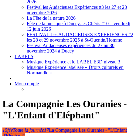
2026
Festival les Audacieuses Expériences #3 les 27 et 28
novembre 2026
La Fête de la nature 2026
Fête de la musique à Ducey-les Chéris #10 – vendredi
12 juin 2026
FESTIVAL Les AUDACIEUSES EXPERIENCES #2
les 28 et 29 novembre 2025 à St-Quentin/Homme
Festival Audacieuses expériences du 27 au 30
novembre 2024 à Ducey
LABELS
Musique Expérience et le LABEL E3D niveau 3
Musique Expérience labelisée « Droits culturels en
Normandie »
Mon compte
La Compagnie Les Ouranies -
"L'Enfant d'Eléphant"
15
fév
Toute la journée
17
La Compagnie Les Ouranies - "L'Enfant
d'Eléphant"