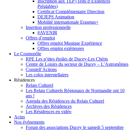
Inscription aux TEP (Tests d’Exigences
Préalables)
Certificat Complémentaire Direction
DEJEPS Animation
Mobilité internationale Erasmus+
Insertion professionnelle
#AVENIR
Offres d’emploi
Offres emploi Musique Expérience
Offres emploi extérieures
Le Cosmopôle
RPE Les p’tites étoiles de Ducey-Les Chéris
Centre de Loisirs du secteur de Ducey – L’Astromômes
Constell’Actions
Les colos interstellaires
Résidences
Relais Culturel
Les Relais Culturels Régionaux de Normandie ont 10
ans !
Agenda des Résidences du Relais Culturel
Archives des Résidences
Les Résidences en vidéo
Actus
Nos événements
Forum des associations Ducey le samedi 5 septembre