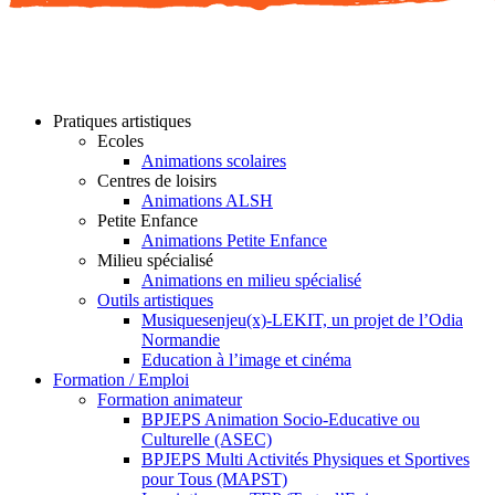
Pratiques artistiques
Ecoles
Animations scolaires
Centres de loisirs
Animations ALSH
Petite Enfance
Animations Petite Enfance
Milieu spécialisé
Animations en milieu spécialisé
Outils artistiques
Musiquesenjeu(x)-LEKIT, un projet de l’Odia
Normandie
Education à l’image et cinéma
Formation / Emploi
Formation animateur
BPJEPS Animation Socio-Educative ou
Culturelle (ASEC)
BPJEPS Multi Activités Physiques et Sportives
pour Tous (MAPST)