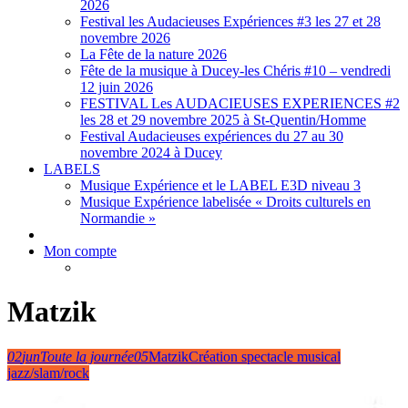
2026
Festival les Audacieuses Expériences #3 les 27 et 28
novembre 2026
La Fête de la nature 2026
Fête de la musique à Ducey-les Chéris #10 – vendredi
12 juin 2026
FESTIVAL Les AUDACIEUSES EXPERIENCES #2
les 28 et 29 novembre 2025 à St-Quentin/Homme
Festival Audacieuses expériences du 27 au 30
novembre 2024 à Ducey
LABELS
Musique Expérience et le LABEL E3D niveau 3
Musique Expérience labelisée « Droits culturels en
Normandie »
Mon compte
Matzik
02
jun
Toute la journée
05
Matzik
Création spectacle musical
jazz/slam/rock