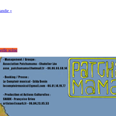
mandie »
velle scène