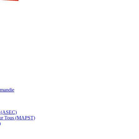
rmandie
e (ASEC)
pour Tous (MAPST)
)