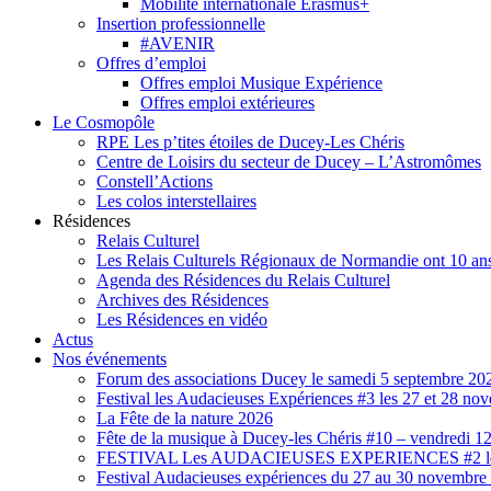
Mobilité internationale Erasmus+
Insertion professionnelle
#AVENIR
Offres d’emploi
Offres emploi Musique Expérience
Offres emploi extérieures
Le Cosmopôle
RPE Les p’tites étoiles de Ducey-Les Chéris
Centre de Loisirs du secteur de Ducey – L’Astromômes
Constell’Actions
Les colos interstellaires
Résidences
Relais Culturel
Les Relais Culturels Régionaux de Normandie ont 10 ans
Agenda des Résidences du Relais Culturel
Archives des Résidences
Les Résidences en vidéo
Actus
Nos événements
Forum des associations Ducey le samedi 5 septembre 20
Festival les Audacieuses Expériences #3 les 27 et 28 n
La Fête de la nature 2026
Fête de la musique à Ducey-les Chéris #10 – vendredi 12
FESTIVAL Les AUDACIEUSES EXPERIENCES #2 les 2
Festival Audacieuses expériences du 27 au 30 novembr