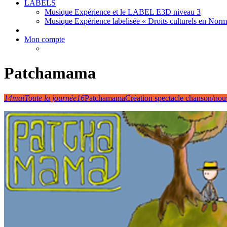
LABELS
Musique Expérience et le LABEL E3D niveau 3
Musique Expérience labelisée « Droits culturels en Nor
Mon compte
Patchamama
14
mai
Toute la journée
16
Patchamama
Création spectacle chanson/nou