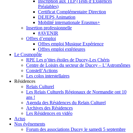
Inscription aux TEP (Tests d’Exigences
Préalables)
Certificat Complémentaire Direction
DEJEPS Animation
Mobilité internationale Erasmus+
Insertion professionnelle
#AVENIR
Offres d’emploi
Offres emploi Musique Expérience
Offres emploi extérieures
Le Cosmopôle
RPE Les p’tites étoiles de Ducey-Les Chéris
Centre de Loisirs du secteur de Ducey – L’Astromômes
Constell’Actions
Les colos interstellaires
Résidences
Relais Culturel
Les Relais Culturels Régionaux de Normandie ont 10
ans !
Agenda des Résidences du Relais Culturel
Archives des Résidences
Les Résidences en vidéo
Actus
Nos événements
Forum des associations Ducey le samedi 5 septembre