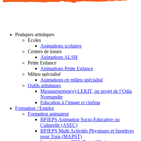
Pratiques artistiques
Ecoles
Animations scolaires
Centres de loisirs
Animations ALSH
Petite Enfance
Animations Petite Enfance
Milieu spécialisé
Animations en milieu spécialisé
Outils artistiques
Musiquesenjeu(x)-LEKIT, un projet de l’Odia
Normandie
Education à l’image et cinéma
Formation / Emploi
Formation animateur
BPJEPS Animation Socio-Educative ou
Culturelle (ASEC)
BPJEPS Multi Activités Physiques et Sportives
pour Tous (MAPST)