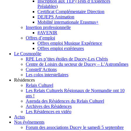
Inscription aux TEP (Tests d’Exigences
Préalables)
Certificat Complémentaire Direction
DEJEPS Animation
Mobilité internationale Erasmus+
Insertion professionnelle
#AVENIR
Offres d’emploi
Offres emploi Musique Expérience
Offres emploi extérieures
Le Cosmopôle
RPE Les p’tites étoiles de Ducey-Les Chéris
Centre de Loisirs du secteur de Ducey – L’Astromômes
Constell’Actions
Les colos interstellaires
Résidences
Relais Culturel
Les Relais Culturels Régionaux de Normandie ont 10
ans !
Agenda des Résidences du Relais Culturel
Archives des Résidences
Les Résidences en vidéo
Actus
Nos événements
Forum des associations Ducey le samedi 5 septembre