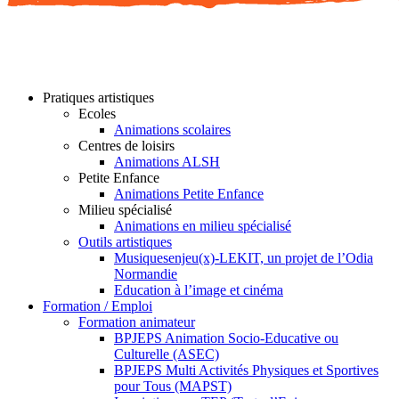
Pratiques artistiques
Ecoles
Animations scolaires
Centres de loisirs
Animations ALSH
Petite Enfance
Animations Petite Enfance
Milieu spécialisé
Animations en milieu spécialisé
Outils artistiques
Musiquesenjeu(x)-LEKIT, un projet de l’Odia
Normandie
Education à l’image et cinéma
Formation / Emploi
Formation animateur
BPJEPS Animation Socio-Educative ou
Culturelle (ASEC)
BPJEPS Multi Activités Physiques et Sportives
pour Tous (MAPST)