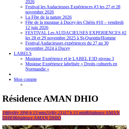
2026
Festival les Audacieuses Expériences #3 les 27 et 28
novembre 2026
La Fête de la nature 2026
Fête de la musique à Ducey-les Chéris #10 – vendredi
12 juin 2026
FESTIVAL Les AUDACIEUSES EXPERIENCES #2
les 28 et 29 novembre 2025 à St-Quentin/Homme
Festival Audacieuses expériences du 27 au 30
novembre 2024 à Ducey
LABELS
Musique Expérience et le LABEL E3D niveau 3
Musique Expérience labelisée « Droits culturels en
Normandie »
Mon compte
Résidence AMAN DHIO
18
fév
(fév 18)
9 h 13 min
21
(fév 21)
17 h 13 min
Résidence AMAN
DHIO
Résidence AMAN DHIO