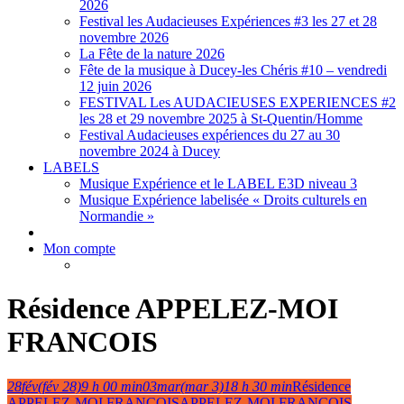
2026
Festival les Audacieuses Expériences #3 les 27 et 28
novembre 2026
La Fête de la nature 2026
Fête de la musique à Ducey-les Chéris #10 – vendredi
12 juin 2026
FESTIVAL Les AUDACIEUSES EXPERIENCES #2
les 28 et 29 novembre 2025 à St-Quentin/Homme
Festival Audacieuses expériences du 27 au 30
novembre 2024 à Ducey
LABELS
Musique Expérience et le LABEL E3D niveau 3
Musique Expérience labelisée « Droits culturels en
Normandie »
Mon compte
Résidence APPELEZ-MOI
FRANCOIS
28
fév
(fév 28)
9 h 00 min
03
mar
(mar 3)
18 h 30 min
Résidence
APPELEZ-MOI FRANCOIS
APPELEZ-MOI FRANCOIS