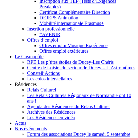
Inscription aux TEP (Tests d’Exigences
Préalables)
Certificat Complémentaire Direction
DEJEPS Animation
Mobilité internationale Erasmus+
Insertion professionnelle
#AVENIR
Offres d’emploi
Offres emploi Musique Expérience
Offres emploi extérieures
Le Cosmopôle
RPE Les p’tites étoiles de Ducey-Les Chéris
Centre de Loisirs du secteur de Ducey – L’Astromômes
Constell’Actions
Les colos interstellaires
Résidences
Relais Culturel
Les Relais Culturels Régionaux de Normandie ont 10
ans !
Agenda des Résidences du Relais Culturel
Archives des Résidences
Les Résidences en vidéo
Actus
Nos événements
Forum des associations Ducey le samedi 5 septembre