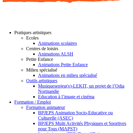
Pratiques artistiques
Ecoles
Animations scolaires
Centres de loisirs
Animations ALSH
Petite Enfance
Animations Petite Enfance
Milieu spécialisé
Animations en milieu spécialisé
Outils artistiques
Musiquesenjeu(x)-LEKIT, un projet de l’Odia
Normandie
Education à l’image et cinéma
Formation / Emploi
Formation animateur
BPJEPS Animation Socio-Educative ou
Culturelle (ASEC)
BPJEPS Multi Activités Physiques et Sportives
pour Tous (MAPST)