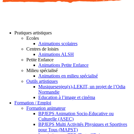
Pratiques artistiques
Ecoles
Animations scolaires
Centres de loisirs
Animations ALSH
Petite Enfance
Animations Petite Enfance
Milieu spécialisé
Animations en milieu spécialisé
Outils artistiques
Musiquesenjeu(x)-LEKIT, un projet de l’Odia
Normandie
Education à l’image et cinéma
Formation / Emploi
Formation animateur
BPJEPS Animation Socio-Educative ou
Culturelle (ASEC)
BPJEPS Multi Activités Physiques et Sportives
pour Tous (MAPST)