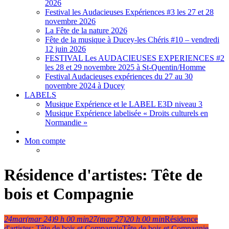
2026
Festival les Audacieuses Expériences #3 les 27 et 28
novembre 2026
La Fête de la nature 2026
Fête de la musique à Ducey-les Chéris #10 – vendredi
12 juin 2026
FESTIVAL Les AUDACIEUSES EXPERIENCES #2
les 28 et 29 novembre 2025 à St-Quentin/Homme
Festival Audacieuses expériences du 27 au 30
novembre 2024 à Ducey
LABELS
Musique Expérience et le LABEL E3D niveau 3
Musique Expérience labelisée « Droits culturels en
Normandie »
Mon compte
Résidence d'artistes: Tête de
bois et Compagnie
24
mar
(mar 24)
9 h 00 min
27
(mar 27)
20 h 00 min
Résidence
d'artistes: Tête de bois et Compagnie
Tête de bois et Compagnie