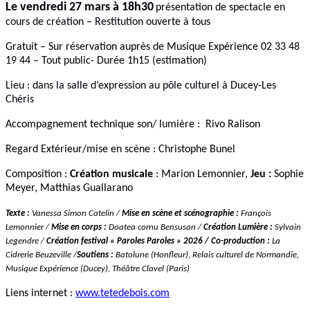
Le vendredi 27 mars à 18h30
présentation de spectacle en
cours de création – Restitution ouverte à tous
Gratuit – Sur réservation auprès de Musique Expérience 02 33 48
19 44 – Tout public- Durée 1h15 (estimation)
Lieu : dans la salle d’expression au pôle culturel à Ducey-Les
Chéris
Accompagnement technique son/ lumière
: Rivo Ralison
Regard Extérieur/mise en scène : Christophe Bunel
Composition :
Création musicale
: Marion Lemonnier,
Jeu :
Sophie
Meyer, Matthias Guallarano
Texte :
Vanessa Simon Catelin /
Mise en scène et scénographie :
François
Lemonnier /
Mise en corps :
Doatea cornu Bensusan /
Création Lumière :
Sylvain
Legendre /
Création festival « Paroles Paroles » 2026 / Co-production :
La
Cidrerie Beuzeville /
Soutiens :
Batolune (Honfleur), Relais culturel de Normandie,
Musique Expérience (Ducey), Théâtre Clavel (Paris)
Liens internet :
www.tetedebois.com