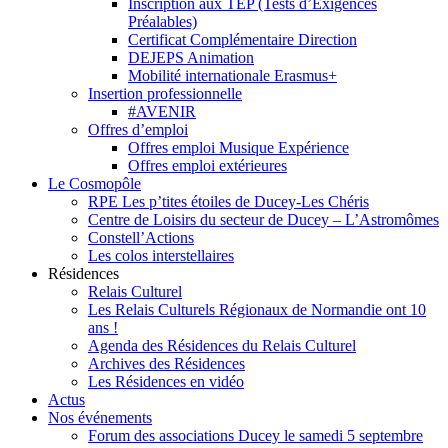
Inscription aux TEP (Tests d’Exigences
Préalables)
Certificat Complémentaire Direction
DEJEPS Animation
Mobilité internationale Erasmus+
Insertion professionnelle
#AVENIR
Offres d’emploi
Offres emploi Musique Expérience
Offres emploi extérieures
Le Cosmopôle
RPE Les p’tites étoiles de Ducey-Les Chéris
Centre de Loisirs du secteur de Ducey – L’Astromômes
Constell’Actions
Les colos interstellaires
Résidences
Relais Culturel
Les Relais Culturels Régionaux de Normandie ont 10
ans !
Agenda des Résidences du Relais Culturel
Archives des Résidences
Les Résidences en vidéo
Actus
Nos événements
Forum des associations Ducey le samedi 5 septembre