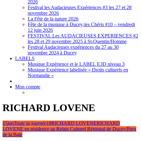
2026
Festival les Audacieuses Expériences #3 les 27 et 28
novembre 2026
La Fête de la nature 2026
Fête de la musique à Ducey-les Chéris #10 – vendredi
12 juin 2026
FESTIVAL Les AUDACIEUSES EXPERIENCES #2
les 28 et 29 novembre 2025 à St-Quentin/Homme
Festival Audacieuses expériences du 27 au 30
novembre 2024 à Ducey
LABELS
Musique Expérience et le LABEL E3D niveau 3
Musique Expérience labelisée « Droits culturels en
Normandie »
Mon compte
RICHARD LOVENE
15
jan
Toute la journée
18
RICHARD LOVENE
RICHARD
LOVENE en résidence au Relais Culturel Régional de Ducey/Pays
de la Baie