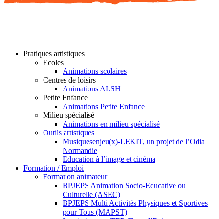
Pratiques artistiques
Ecoles
Animations scolaires
Centres de loisirs
Animations ALSH
Petite Enfance
Animations Petite Enfance
Milieu spécialisé
Animations en milieu spécialisé
Outils artistiques
Musiquesenjeu(x)-LEKIT, un projet de l’Odia
Normandie
Education à l’image et cinéma
Formation / Emploi
Formation animateur
BPJEPS Animation Socio-Educative ou
Culturelle (ASEC)
BPJEPS Multi Activités Physiques et Sportives
pour Tous (MAPST)