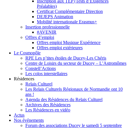
Inscription aux TEP (Tests d’Exigences
Préalables)
Certificat Complémentaire Direction
DEJEPS Animation
Mobilité internationale Erasmus+
Insertion professionnelle
#AVENIR
Offres d’emploi
Offres emploi Musique Expérience
Offres emploi extérieures
Le Cosmopôle
RPE Les p’tites étoiles de Ducey-Les Chéris
Centre de Loisirs du secteur de Ducey – L’Astromômes
Constell’Actions
Les colos interstellaires
Résidences
Relais Culturel
Les Relais Culturels Régionaux de Normandie ont 10
ans !
Agenda des Résidences du Relais Culturel
Archives des Résidences
Les Résidences en vidéo
Actus
Nos événements
Forum des associations Ducey le samedi 5 septembre