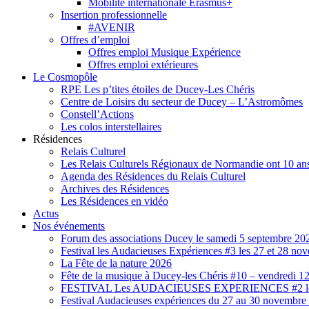
Mobilité internationale Erasmus+
Insertion professionnelle
#AVENIR
Offres d’emploi
Offres emploi Musique Expérience
Offres emploi extérieures
Le Cosmopôle
RPE Les p’tites étoiles de Ducey-Les Chéris
Centre de Loisirs du secteur de Ducey – L’Astromômes
Constell’Actions
Les colos interstellaires
Résidences
Relais Culturel
Les Relais Culturels Régionaux de Normandie ont 10 ans
Agenda des Résidences du Relais Culturel
Archives des Résidences
Les Résidences en vidéo
Actus
Nos événements
Forum des associations Ducey le samedi 5 septembre 20
Festival les Audacieuses Expériences #3 les 27 et 28 n
La Fête de la nature 2026
Fête de la musique à Ducey-les Chéris #10 – vendredi 12
FESTIVAL Les AUDACIEUSES EXPERIENCES #2 les 2
Festival Audacieuses expériences du 27 au 30 novembr