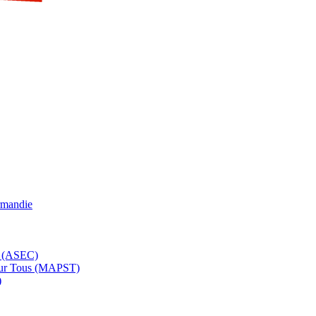
rmandie
e (ASEC)
pour Tous (MAPST)
)