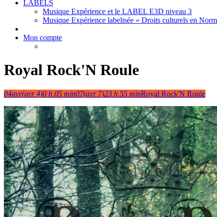
LABELS
Musique Expérience et le LABEL E3D niveau 3
Musique Expérience labelisée « Droits culturels en Nor
Mon compte
Royal Rock'N Roule
04
avr
(avr 4)
0 h 05 min
07
(avr 7)
23 h 55 min
Royal Rock'N Roule