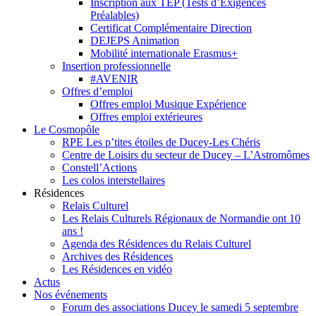
Inscription aux TEP (Tests d’Exigences
Préalables)
Certificat Complémentaire Direction
DEJEPS Animation
Mobilité internationale Erasmus+
Insertion professionnelle
#AVENIR
Offres d’emploi
Offres emploi Musique Expérience
Offres emploi extérieures
Le Cosmopôle
RPE Les p’tites étoiles de Ducey-Les Chéris
Centre de Loisirs du secteur de Ducey – L’Astromômes
Constell’Actions
Les colos interstellaires
Résidences
Relais Culturel
Les Relais Culturels Régionaux de Normandie ont 10
ans !
Agenda des Résidences du Relais Culturel
Archives des Résidences
Les Résidences en vidéo
Actus
Nos événements
Forum des associations Ducey le samedi 5 septembre