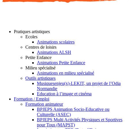
Pratiques artistiques
Ecoles
Animations scolaires
Centres de loisirs
Animations ALSH
Petite Enfance
Animations Petite Enfance
Milieu spécialisé
Animations en milieu spécialisé
Outils artistiques
Musiquesenjeu(x)-LEKIT, un projet de l’Odia
Normandie
Education à l’image et cinéma
Formation / Emploi
Formation animateur
BPJEPS Animation Socio-Educative ou
Culturelle (ASEC)
BPJEPS Multi Activités Physiques et Sportives
pour Tous (MAPST)