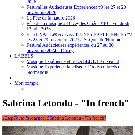
2026
Festival les Audacieuses Expériences #3 les 27 et 28
novembre 2026
La Fête de la nature 2026
Fête de la musique à Ducey-les Chéris #10 – vendredi
12 juin 2026
FESTIVAL Les AUDACIEUSES EXPERIENCES #2
les 28 et 29 novembre 2025 à St-Quentin/Homme
Festival Audacieuses expériences du 27 au 30
novembre 2024 à Ducey
LABELS
Musique Expérience et le LABEL E3D niveau 3
Musique Expérience labelisée « Droits culturels en
Normandie »
Mon compte
Sabrina Letondu - "In french"
12
sep
Toute la journée
15
Sabrina Letondu - "In french"