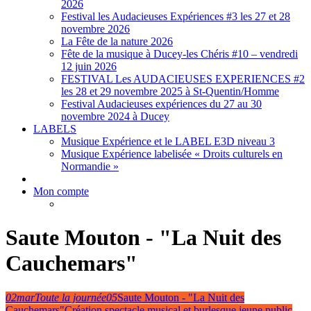
2026
Festival les Audacieuses Expériences #3 les 27 et 28
novembre 2026
La Fête de la nature 2026
Fête de la musique à Ducey-les Chéris #10 – vendredi
12 juin 2026
FESTIVAL Les AUDACIEUSES EXPERIENCES #2
les 28 et 29 novembre 2025 à St-Quentin/Homme
Festival Audacieuses expériences du 27 au 30
novembre 2024 à Ducey
LABELS
Musique Expérience et le LABEL E3D niveau 3
Musique Expérience labelisée « Droits culturels en
Normandie »
Mon compte
Saute Mouton - "La Nuit des
Cauchemars"
02
mar
Toute la journée
05
Saute Mouton - "La Nuit des
Cauchemars"
Création spectacle musical et burlesque jeune public