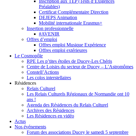
Inscription aux TEP (Tests d’Exigences
Préalables)
Certificat Complémentaire Direction
DEJEPS Animation
Mobilité internationale Erasmus+
Insertion professionnelle
#AVENIR
Offres d’emploi
Offres emploi Musique Expérience
Offres emploi extérieures
Le Cosmopôle
RPE Les p’tites étoiles de Ducey-Les Chéris
Centre de Loisirs du secteur de Ducey – L’Astromômes
Constell’Actions
Les colos interstellaires
Résidences
Relais Culturel
Les Relais Culturels Régionaux de Normandie ont 10
ans !
Agenda des Résidences du Relais Culturel
Archives des Résidences
Les Résidences en vidéo
Actus
Nos événements
Forum des associations Ducey le samedi 5 septembre