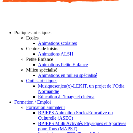
Pratiques artistiques
Ecoles
Animations scolaires
Centres de loisirs
Animations ALSH
Petite Enfance
Animations Petite Enfance
Milieu spécialisé
Animations en milieu spécialisé
Outils artistiques
Musiquesenjeu(x)-LEKIT, un projet de l’Odia
Normandie
Education à l’image et cinéma
Formation / Emploi
Formation animateur
BPJEPS Animation Socio-Educative ou
Culturelle (ASEC)
BPJEPS Multi Activités Physiques et Sportives
pour Tous (MAPST)