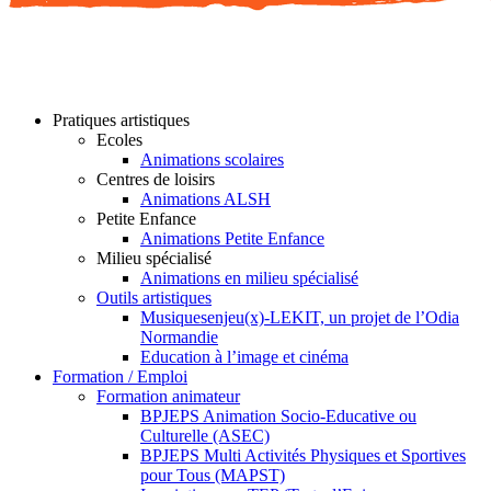
Pratiques artistiques
Ecoles
Animations scolaires
Centres de loisirs
Animations ALSH
Petite Enfance
Animations Petite Enfance
Milieu spécialisé
Animations en milieu spécialisé
Outils artistiques
Musiquesenjeu(x)-LEKIT, un projet de l’Odia
Normandie
Education à l’image et cinéma
Formation / Emploi
Formation animateur
BPJEPS Animation Socio-Educative ou
Culturelle (ASEC)
BPJEPS Multi Activités Physiques et Sportives
pour Tous (MAPST)