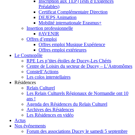
Inscription aux TEP (Tests d’Exigences
Préalables)
Certificat Complémentaire Direction
DEJEPS Animation
Mobilité internationale Erasmus+
Insertion professionnelle
#AVENIR
Offres d’emploi
Offres emploi Musique Expérience
Offres emploi extérieures
Le Cosmopôle
RPE Les p’tites étoiles de Ducey-Les Chéris
Centre de Loisirs du secteur de Ducey – L’Astromômes
Constell’Actions
Les colos interstellaires
Résidences
Relais Culturel
Les Relais Culturels Régionaux de Normandie ont 10
ans !
Agenda des Résidences du Relais Culturel
Archives des Résidences
Les Résidences en vidéo
Actus
Nos événements
Forum des associations Ducey le samedi 5 septembre