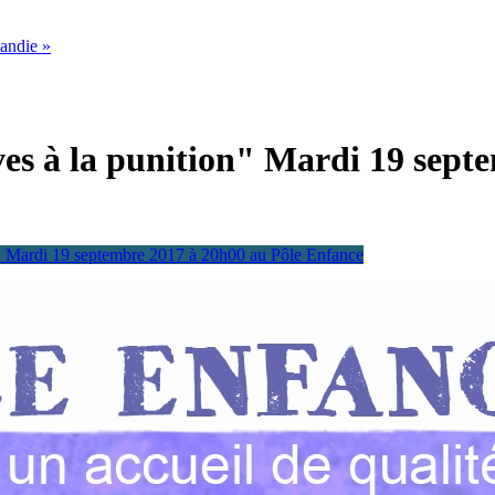
mandie »
ives à la punition" Mardi 19 sep
ion" Mardi 19 septembre 2017 à 20h00 au Pôle Enfance