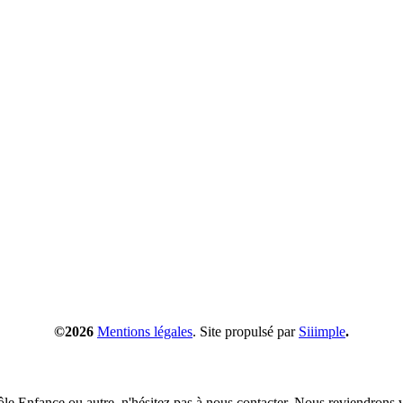
©2026
Mentions légales
. Site propulsé par
Siiimple
.
pôle Enfance ou autre, n'hésitez pas à nous contacter. Nous reviendrons v