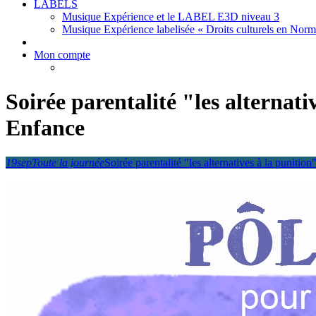
LABELS
Musique Expérience et le LABEL E3D niveau 3
Musique Expérience labelisée « Droits culturels en Nor
Mon compte
Soirée parentalité "les alternat
Enfance
19
sep
Toute la journée
Soirée parentalité "les alternatives à la punit