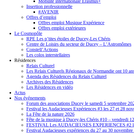
Mobilité internationale Erasmus+
Insertion professionnelle
#AVENIR
Offres d’emploi
Offres emploi Musique Expérience
Offres emploi extérieures
Le Cosmopôle
RPE Les p’tites étoiles de Ducey-Les Chéris
Centre de Loisirs du secteur de Ducey – L’Astromômes
Constell’Actions
Les colos interstellaires
Résidences
Relais Culturel
Les Relais Culturels Régionaux de Normandie ont 10 ans
Agenda des Résidences du Relais Culturel
Archives des Résidences
Les Résidences en vidéo
Actus
Nos événements
Forum des associations Ducey le samedi 5 septembre 20
Festival les Audacieuses Expériences #3 les 27 et 28 n
La Fête de la nature 2026
Fête de la musique à Ducey-les Chéris #10 – vendredi 12
FESTIVAL Les AUDACIEUSES EXPERIENCES #2 les 2
Festival Audacieuses expériences du 27 au 30 novembr