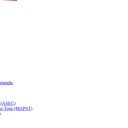
rmandie
e (ASEC)
pour Tous (MAPST)
)