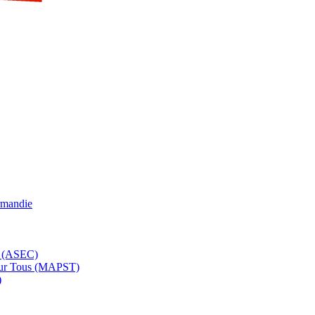
rmandie
e (ASEC)
pour Tous (MAPST)
)