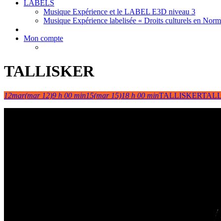
LABELS
Musique Expérience et le LABEL E3D niveau 3
Musique Expérience labelisée « Droits culturels en Nor
Mon compte
TALLISKER
12
mar
(mar 12)
9 h 00 min
15
(mar 15)
18 h 00 min
TALLISKER
TAL