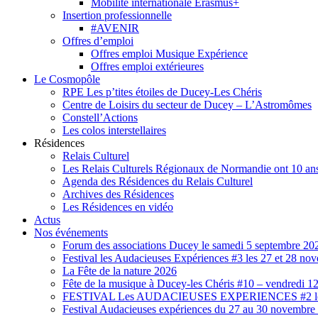
Mobilité internationale Erasmus+
Insertion professionnelle
#AVENIR
Offres d’emploi
Offres emploi Musique Expérience
Offres emploi extérieures
Le Cosmopôle
RPE Les p’tites étoiles de Ducey-Les Chéris
Centre de Loisirs du secteur de Ducey – L’Astromômes
Constell’Actions
Les colos interstellaires
Résidences
Relais Culturel
Les Relais Culturels Régionaux de Normandie ont 10 ans
Agenda des Résidences du Relais Culturel
Archives des Résidences
Les Résidences en vidéo
Actus
Nos événements
Forum des associations Ducey le samedi 5 septembre 20
Festival les Audacieuses Expériences #3 les 27 et 28 n
La Fête de la nature 2026
Fête de la musique à Ducey-les Chéris #10 – vendredi 12
FESTIVAL Les AUDACIEUSES EXPERIENCES #2 les 2
Festival Audacieuses expériences du 27 au 30 novembr