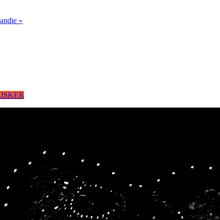
mandie »
LISKER