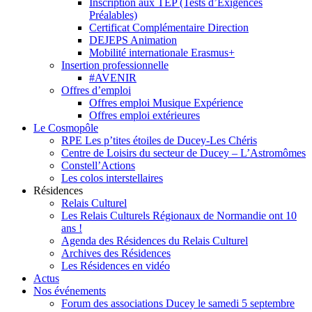
Inscription aux TEP (Tests d’Exigences
Préalables)
Certificat Complémentaire Direction
DEJEPS Animation
Mobilité internationale Erasmus+
Insertion professionnelle
#AVENIR
Offres d’emploi
Offres emploi Musique Expérience
Offres emploi extérieures
Le Cosmopôle
RPE Les p’tites étoiles de Ducey-Les Chéris
Centre de Loisirs du secteur de Ducey – L’Astromômes
Constell’Actions
Les colos interstellaires
Résidences
Relais Culturel
Les Relais Culturels Régionaux de Normandie ont 10
ans !
Agenda des Résidences du Relais Culturel
Archives des Résidences
Les Résidences en vidéo
Actus
Nos événements
Forum des associations Ducey le samedi 5 septembre