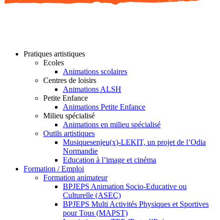
Pratiques artistiques
Ecoles
Animations scolaires
Centres de loisirs
Animations ALSH
Petite Enfance
Animations Petite Enfance
Milieu spécialisé
Animations en milieu spécialisé
Outils artistiques
Musiquesenjeu(x)-LEKIT, un projet de l’Odia
Normandie
Education à l’image et cinéma
Formation / Emploi
Formation animateur
BPJEPS Animation Socio-Educative ou
Culturelle (ASEC)
BPJEPS Multi Activités Physiques et Sportives
pour Tous (MAPST)