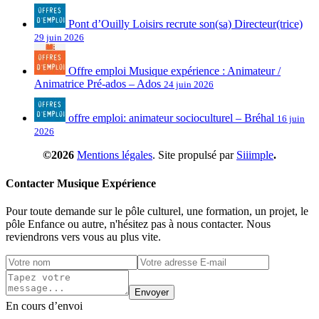
Pont d’Ouilly Loisirs recrute son(sa) Directeur(trice)
29 juin 2026
Offre emploi Musique expérience : Animateur /
Animatrice Pré-ados – Ados
24 juin 2026
offre emploi: animateur socioculturel – Bréhal
16 juin
2026
©2026
Mentions légales
. Site propulsé par
Siiimple
.
Contacter Musique Expérience
Pour toute demande sur le pôle culturel, une formation, un projet, le
pôle Enfance ou autre, n'hésitez pas à nous contacter. Nous
reviendrons vers vous au plus vite.
Envoyer
En cours d’envoi