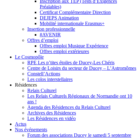
Inscription aux TEP (Tests d’Exigences
Préalables)
Certificat Complémentaire Direction
DEJEPS Animation
Mobilité internationale Erasmus+
Insertion professionnelle
#AVENIR
Offres d’emploi
Offres emploi Musique Expérience
Offres emploi extérieures
Le Cosmopôle
RPE Les p’tites étoiles de Ducey-Les Chéris
Centre de Loisirs du secteur de Ducey – L’Astromômes
Constell’Actions
Les colos interstellaires
Résidences
Relais Culturel
Les Relais Culturels Régionaux de Normandie ont 10
ans !
Agenda des Résidences du Relais Culturel
Archives des Résidences
Les Résidences en vidéo
Actus
Nos événements
Forum des associations Ducey le samedi 5 septembre