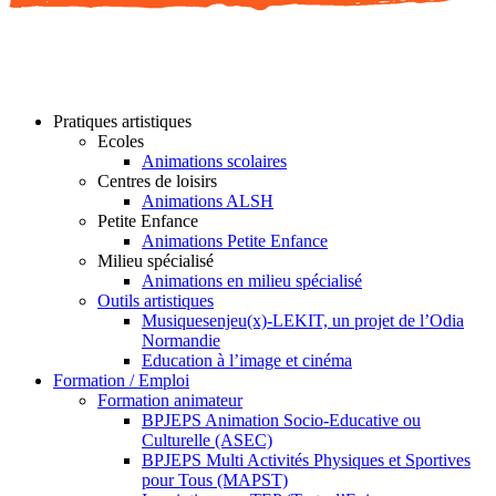
Pratiques artistiques
Ecoles
Animations scolaires
Centres de loisirs
Animations ALSH
Petite Enfance
Animations Petite Enfance
Milieu spécialisé
Animations en milieu spécialisé
Outils artistiques
Musiquesenjeu(x)-LEKIT, un projet de l’Odia
Normandie
Education à l’image et cinéma
Formation / Emploi
Formation animateur
BPJEPS Animation Socio-Educative ou
Culturelle (ASEC)
BPJEPS Multi Activités Physiques et Sportives
pour Tous (MAPST)