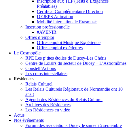
Inscription aux TEP (Tests d’Exigences
Préalables)
Certificat Complémentaire Direction
DEJEPS Animation
Mobilité internationale Erasmus+
Insertion professionnelle
#AVENIR
Offres d’emploi
Offres emploi Musique Expérience
Offres emploi extérieures
Le Cosmopôle
RPE Les p’tites étoiles de Ducey-Les Chéris
Centre de Loisirs du secteur de Ducey – L’Astromômes
Constell’Actions
Les colos interstellaires
Résidences
Relais Culturel
Les Relais Culturels Régionaux de Normandie ont 10
ans !
Agenda des Résidences du Relais Culturel
Archives des Résidences
Les Résidences en vidéo
Actus
Nos événements
Forum des associations Ducey le samedi 5 septembre