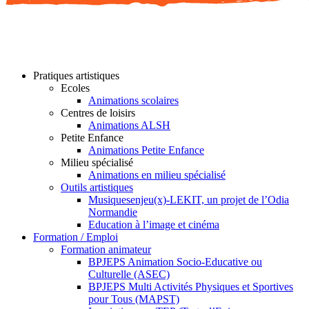
Pratiques artistiques
Ecoles
Animations scolaires
Centres de loisirs
Animations ALSH
Petite Enfance
Animations Petite Enfance
Milieu spécialisé
Animations en milieu spécialisé
Outils artistiques
Musiquesenjeu(x)-LEKIT, un projet de l’Odia
Normandie
Education à l’image et cinéma
Formation / Emploi
Formation animateur
BPJEPS Animation Socio-Educative ou
Culturelle (ASEC)
BPJEPS Multi Activités Physiques et Sportives
pour Tous (MAPST)