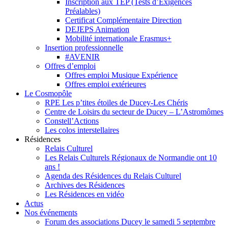
Inscription aux TEP (Tests d’Exigences
Préalables)
Certificat Complémentaire Direction
DEJEPS Animation
Mobilité internationale Erasmus+
Insertion professionnelle
#AVENIR
Offres d’emploi
Offres emploi Musique Expérience
Offres emploi extérieures
Le Cosmopôle
RPE Les p’tites étoiles de Ducey-Les Chéris
Centre de Loisirs du secteur de Ducey – L’Astromômes
Constell’Actions
Les colos interstellaires
Résidences
Relais Culturel
Les Relais Culturels Régionaux de Normandie ont 10
ans !
Agenda des Résidences du Relais Culturel
Archives des Résidences
Les Résidences en vidéo
Actus
Nos événements
Forum des associations Ducey le samedi 5 septembre